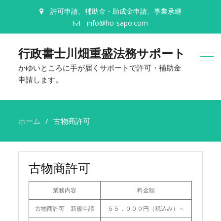
許可申請、補助金・助成金申請、事業承継
info@ho-sapo.com
行政書士川畑重盛法務サポート
かゆいところに手が届くサポートで許可・補助金
申請します。
ホーム
古物商許可
古物商許可
業務内容
料金額
古物商許可 新規申請
５５，０００円（税込み）～