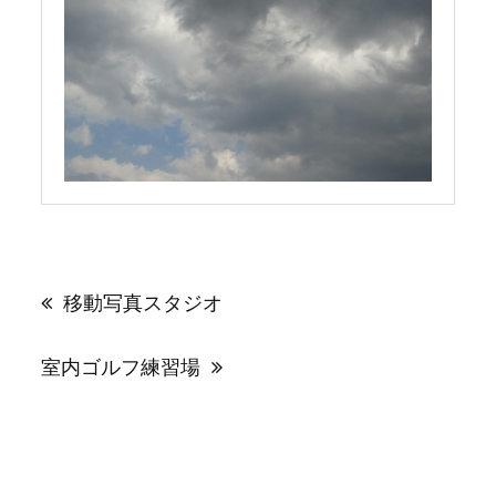
投
稿
移動写真スタジオ
ナ
ビ
ゲ
室内ゴルフ練習場
ー
シ
ョ
ン