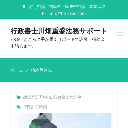
許可申請、補助金・助成金申請、事業承継
info@ho-sapo.com
行政書士川畑重盛法務サポート
かゆいところに手が届くサポートで許可・補助金
申請します。
ホーム
植木屋さん
建設業許可申請
,
行政書士の仕事
行政許可申請