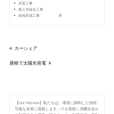
水景工事
屋上等緑化工事
緑地育成工事 等
投
稿
カーシェア
ナ
ビ
ゲ
屋根で太陽光発電
ー
シ
ョ
ン
【Our Mission】私たちは、環境に調和した持続
可能な未来に貢献します。ITを屈指し消費社会か