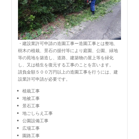
・建設業許可申請の造園工事ー造園工事とは整地、
樹木の植栽、景石の据付等により庭園、公園、緑地
等の苑地を築造し、道路、建築物の屋上等を緑化
し、又は植生を復元する工事のことを言います。
請負金額５００万円以上の造園工事を行うには、建
設業許可申請が必要です。
植栽工事
地被工事
景石工事
地ごしらえ工事
公園設備工事
広場工事
園路工事