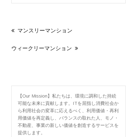
投
稿
マンスリーマンション
ナ
ビ
ゲ
ウィークリーマンション
ー
シ
ョ
ン
【Our Mission】私たちは、環境に調和した持続
可能な未来に貢献します。ITを屈指し消費社会か
ら利用社会の変革に応えるべく、利用価値・再利
用価値を再定義し、バランスの取れた人、モノ・
不動産、事業の新しい価値を創造するサービスを
提供します。