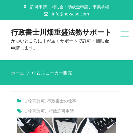
許可申請、補助金・助成金申請、事業承継
info@ho-sapo.com
行政書士川畑重盛法務サポート
かゆいところに手が届くサポートで許可・補助金
申請します。
ホーム
中古スニーカー販売
古物商許可
,
行政書士の仕事
古物商許可
、
行政許可申請