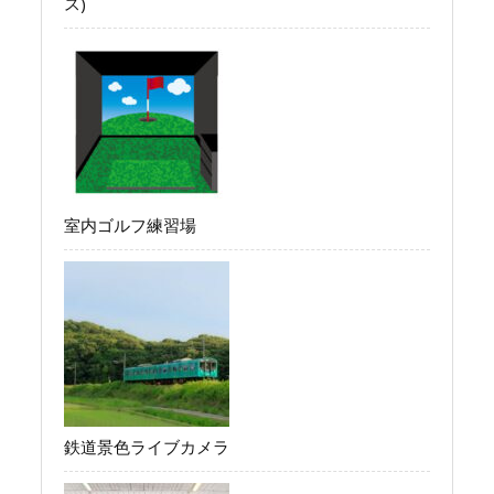
ス)
室内ゴルフ練習場
鉄道景色ライブカメラ