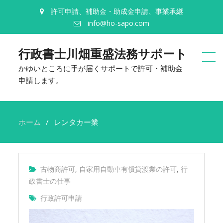
許可申請、補助金・助成金申請、事業承継
info@ho-sapo.com
行政書士川畑重盛法務サポート
かゆいところに手が届くサポートで許可・補助金
申請します。
ホーム
レンタカー業
古物商許可
,
自家用自動車有償貸渡業の許可
,
行
政書士の仕事
行政許可申請