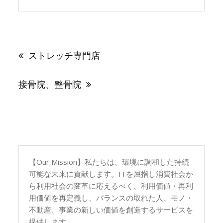
投
稿
ストレッチ専門店
ナ
ビ
ゲ
接骨院、整骨院
ー
シ
ョ
ン
【Our Mission】私たちは、環境に調和した持続
可能な未来に貢献します。ITを屈指し消費社会か
ら利用社会の変革に応えるべく、利用価値・再利
用価値を再定義し、バランスの取れた人、モノ・
不動産、事業の新しい価値を創造するサービスを
提供します。