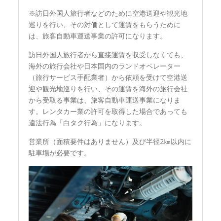
※訪日外国人旅行者などのために空港送迎や観光地
巡りを行い、その対価として運賃をもらうために
は、旅客自動車運送事業の許可になります。
訪日外国人旅行者から直接運賃を収受しなくても、
海外の旅行会社や日本国内のランドオペレーター
（旅行サービス手配業者）から依頼を受けて空港送
迎や観光地巡りを行い、その運賃を海外の旅行会社
から受取る事業は、旅客自動車運送事業になりま
す。レンタカー業の許可を取得した場合であっても
違法行為「白タク行為」になります。
営業所（面積要件はありません）及び半径2㎞以内に
駐車場が必要です。