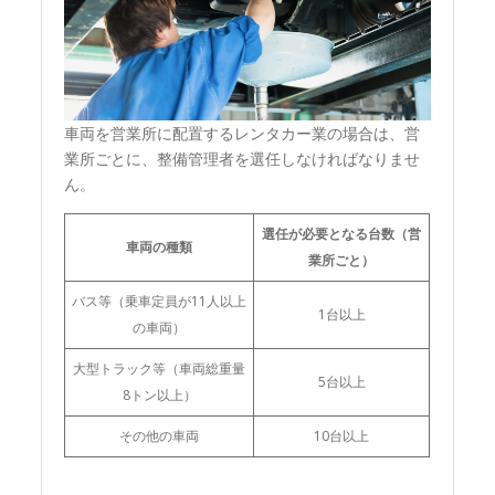
車両を営業所に配置するレンタカー業の場合は、営
業所ごとに、整備管理者を選任しなければなりませ
ん。
選任が必要となる台数（営
車両の種類
業所ごと）
バス等（乗車定員が11人以上
1台以上
の車両）
大型トラック等（車両総重量
5台以上
8トン以上）
その他の車両
10台以上