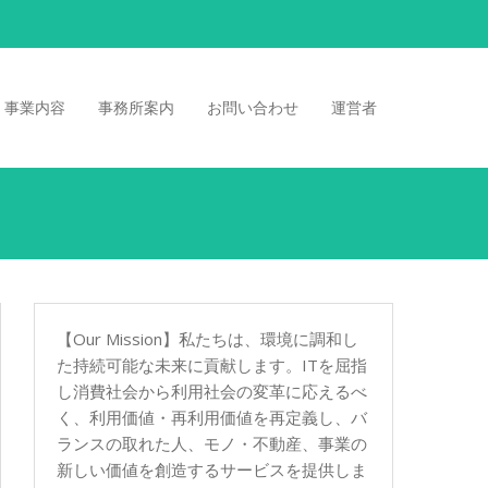
事業内容
事務所案内
お問い合わせ
運営者
【Our Mission】私たちは、環境に調和し
た持続可能な未来に貢献します。ITを屈指
し消費社会から利用社会の変革に応えるべ
く、利用価値・再利用価値を再定義し、バ
ランスの取れた人、モノ・不動産、事業の
新しい価値を創造するサービスを提供しま