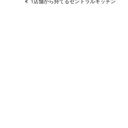
1店舗から持てるセントラルキッチン
ナ
ビ
ゲ
ー
シ
ョ
ン