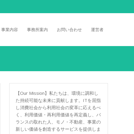
事業内容
事務所案内
お問い合わせ
運営者
【Our Mission】私たちは、環境に調和し
た持続可能な未来に貢献します。ITを屈指
し消費社会から利用社会の変革に応えるべ
く、利用価値・再利用価値を再定義し、バ
ランスの取れた人、モノ・不動産、事業の
新しい価値を創造するサービスを提供しま