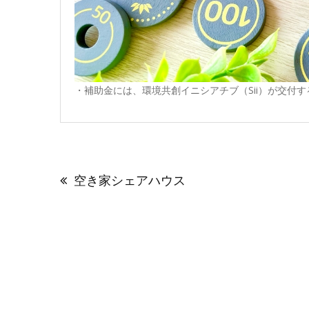
・補助金には、環境共創イニシアチブ（Sii）が交付
投
稿
空き家シェアハウス
ナ
ビ
ゲ
ー
シ
ョ
ン