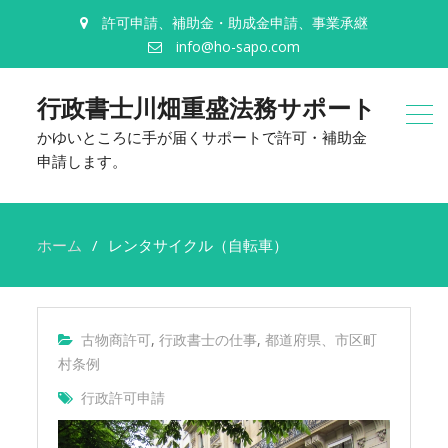
許可申請、補助金・助成金申請、事業承継
info@ho-sapo.com
行政書士川畑重盛法務サポート
かゆいところに手が届くサポートで許可・補助金
申請します。
ホーム
レンタサイクル（自転車）
古物商許可
,
行政書士の仕事
,
都道府県、市区町
村条例
行政許可申請