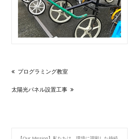
投
稿
プログラミング教室
ナ
ビ
ゲ
太陽光パネル設置工事
ー
シ
ョ
ン
【Our Mission】私たちは、環境に調和した持続