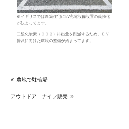
※イギリスでは新築住宅にEV充電設備設置の義務化
が決まってます。
二酸化炭素（ＣＯ２）排出量を削減するため、ＥＶ
普及に向けた環境の整備が始まってます。
投
稿
農地で駐輪場
ナ
ビ
ゲ
アウトドア ナイフ販売
ー
シ
ョ
ン