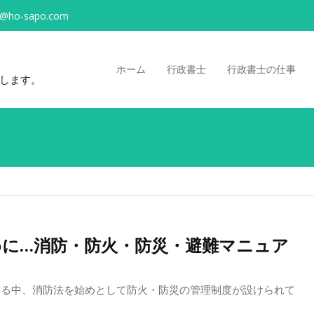
o@ho-sapo.com
ホーム
行政書士
行政書士の仕事
します。
に…消防・防火・防災・避難マニュア
まる中、消防法を始めとして防火・防災の管理制度が設けられて