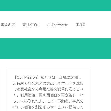
事業内容
事務所案内
お問い合わせ
運営者
【Our Mission】私たちは、環境に調和し
た持続可能な未来に貢献します。ITを屈指
し消費社会から利用社会の変革に応えるべ
く、利用価値・再利用価値を再定義し、バ
ランスの取れた人、モノ・不動産、事業の
新しい価値を創造するサービスを提供しま