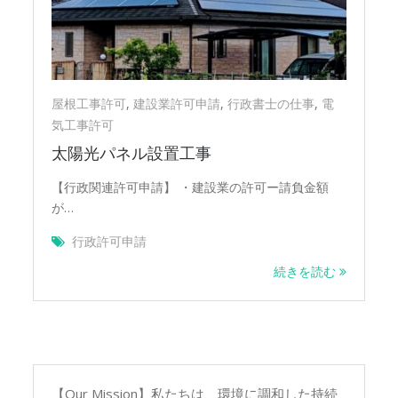
屋根工事許可
,
建設業許可申請
,
行政書士の仕事
,
電
気工事許可
太陽光パネル設置工事
【行政関連許可申請】 ・建設業の許可ー請負金額
が…
行政許可申請
続きを読む
【Our Mission】私たちは、環境に調和した持続