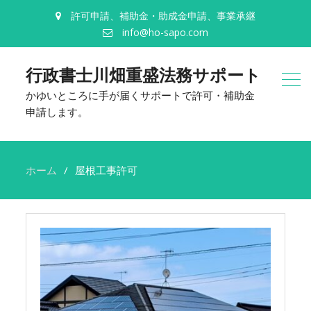
許可申請、補助金・助成金申請、事業承継
info@ho-sapo.com
行政書士川畑重盛法務サポート
かゆいところに手が届くサポートで許可・補助金
申請します。
ホーム
屋根工事許可
屋
根
工
事
許
可