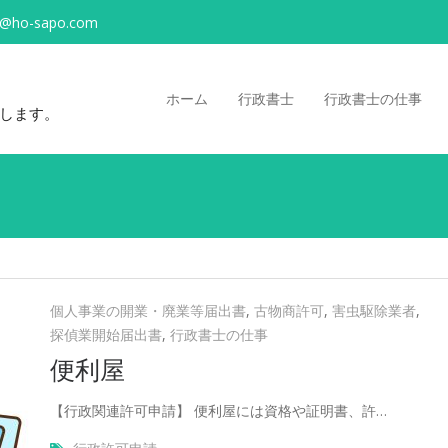
o@ho-sapo.com
ホーム
行政書士
行政書士の仕事
します。
個人事業の開業・廃業等届出書
,
古物商許可
,
害虫駆除業者
,
探偵業開始届出書
,
行政書士の仕事
便利屋
【行政関連許可申請】 便利屋には資格や証明書、許…