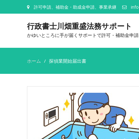
許可申請、補助金・助成金申請、事業承継
inf
行政書士川畑重盛法務サポート
かゆいところに手が届くサポートで許可・補助金申請
ホーム
探偵業開始届出書
探
偵
業
開
始
届
出