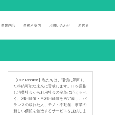
事業内容
事務所案内
お問い合わせ
運営者
【Our Mission】私たちは、環境に調和し
た持続可能な未来に貢献します。ITを屈指
し消費社会から利用社会の変革に応えるべ
く、利用価値・再利用価値を再定義し、バ
ランスの取れた人、モノ・不動産、事業の
新しい価値を創造するサービスを提供しま