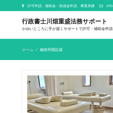
許可申請、補助金・助成金申請、事業承継
inf
行政書士川畑重盛法務サポート
かゆいところに手が届くサポートで許可・補助金申請
ホーム
施術所開設届
施
術
所
開
設
届