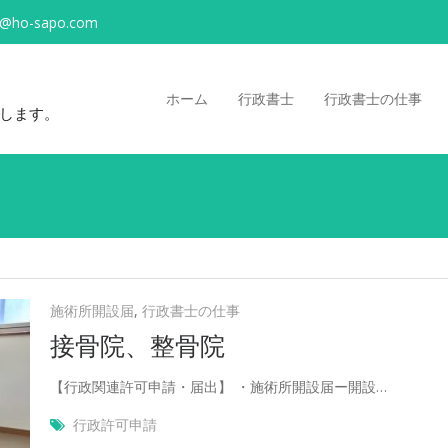
o@ho-sapo.com
ホーム
行政書士
行政書士の仕事
します。
施術所開設届
,
行政書士の仕事
接骨院、整骨院
【行政関連許可申請・届出】 ・施術所開設届ー開設…
行政許可申請