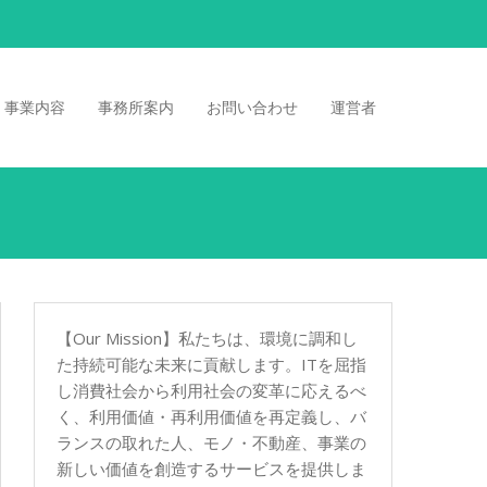
事業内容
事務所案内
お問い合わせ
運営者
【Our Mission】私たちは、環境に調和し
た持続可能な未来に貢献します。ITを屈指
し消費社会から利用社会の変革に応えるべ
く、利用価値・再利用価値を再定義し、バ
ランスの取れた人、モノ・不動産、事業の
新しい価値を創造するサービスを提供しま