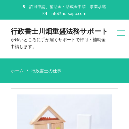
許可申請、補助金・助成金申請、事業承継
info@ho-sapo.com
行政書士川畑重盛法務サポート
かゆいところに手が届くサポートで許可・補助金
申請します。
ホーム
行政書士の仕事
行
政
書
士
の
仕