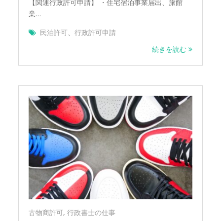
【関連行政許可申請】 ・住宅宿泊事業届出、旅館
業…
民泊許可
、
行政許可申請
続きを読む
古物商許可
,
行政書士の仕事