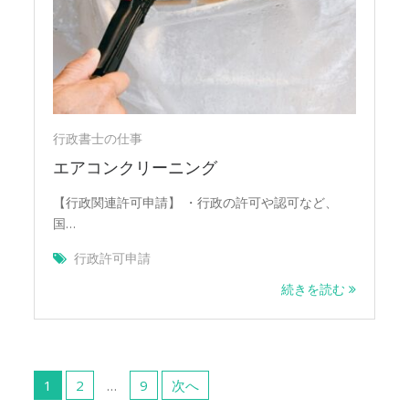
行政書士の仕事
エアコンクリーニング
【行政関連許可申請】 ・行政の許可や認可など、
国…
行政許可申請
続きを読む
投
稿
1
2
…
9
次へ