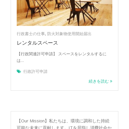
用
開
始
届
出
行政書士の仕事
,
防火対象物使用開始届出
レンタルスペース
【行政関連許可申請】 スペースをレンタルするに
は…
行政許可申請
続きを読む
【Our Mission】私たちは、環境に調和した持続
可能な未来に貢献します。ITを屈指し消費社会か