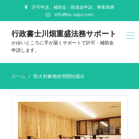
許可申請、補助金・助成金申請、事業承継
info@ho-sapo.com
行政書士川畑重盛法務サポート
かゆいところに手が届くサポートで許可・補助金
申請します。
ホーム
防火対象物使用開始届出
防
火
対
象
物
使