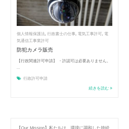
業
許
可
個人情報保護法
,
行政書士の仕事
,
電気工事許可
,
電
気通信工事業許可
防犯カメラ販売
【行政関連許可申請】 ・許認可は必要ありません。
…
行政許可申請
続きを読む
【Our Mission】私たちは、環境に調和した持続