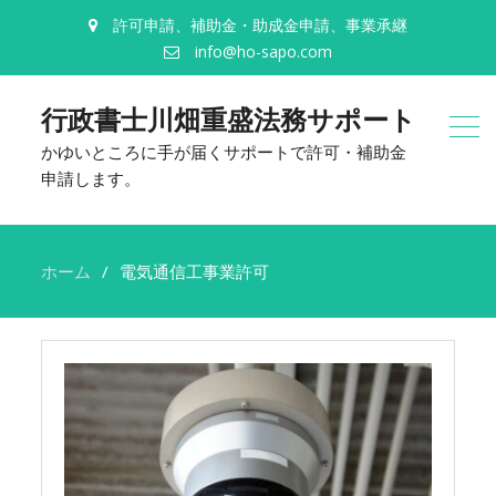
許可申請、補助金・助成金申請、事業承継
info@ho-sapo.com
行政書士川畑重盛法務サポート
かゆいところに手が届くサポートで許可・補助金
申請します。
ホーム
電気通信工事業許可
電
気
通
信
工
事