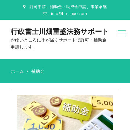
許可申請、補助金・助成金申請、事業承継
info@ho-sapo.com
行政書士川畑重盛法務サポート
かゆいところに手が届くサポートで許可・補助金
申請します。
ホーム
補助金
補
助
金