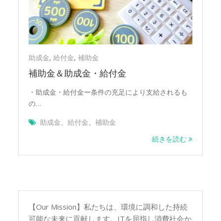
助成金
,
給付金
,
補助金
補助金＆助成金・給付金
・助成金・給付金ー条件の充足により支給されるも
の…
助成金
、
給付金
、
補助金
続きを読む
【Our Mission】私たちは、環境に調和した持続
可能な未来に貢献します。ITを屈指し消費社会か