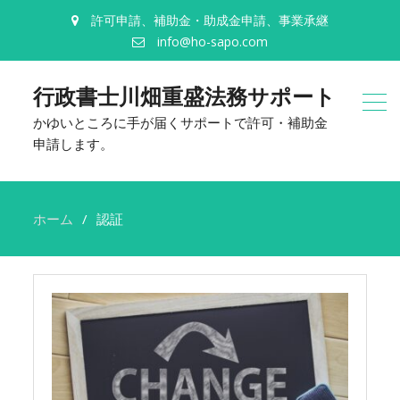
許可申請、補助金・助成金申請、事業承継
info@ho-sapo.com
行政書士川畑重盛法務サポート
かゆいところに手が届くサポートで許可・補助金
申請します。
ホーム
認証
認
証