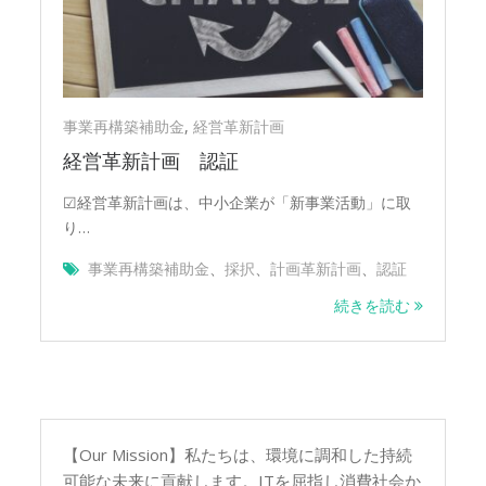
事業再構築補助金
,
経営革新計画
経営革新計画 認証
☑経営革新計画は、中小企業が「新事業活動」に取
り…
事業再構築補助金
、
採択
、
計画革新計画
、
認証
続きを読む
【Our Mission】私たちは、環境に調和した持続
可能な未来に貢献します。ITを屈指し消費社会か