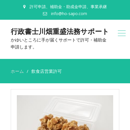
許可申請、補助金・助成金申請、事業承継
info@ho-sapo.com
行政書士川畑重盛法務サポート
かゆいところに手が届くサポートで許可・補助金
申請します。
ホーム
飲食店営業許可
飲
食
店
営
業
許